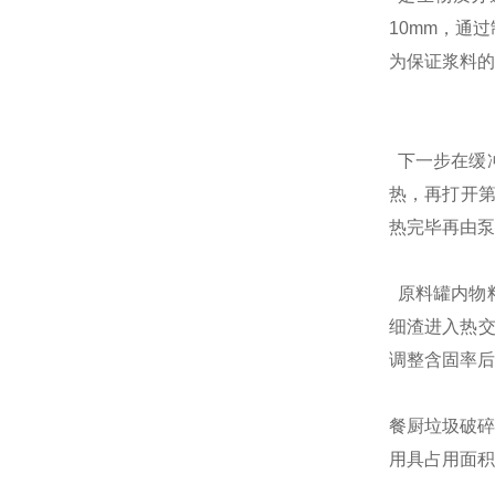
10mm，通
为保证浆料的
下一步在缓冲
热，再打开第
热完毕再由泵
原料罐内物
细渣进入热交
调整含固率后
餐厨垃圾破碎
用具占用面积