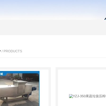
心
/ PRODUCTS