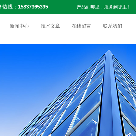
务热线：
15837365395
产品到哪里，服务到哪里 !
新闻中心
技术文章
在线留言
联系我们