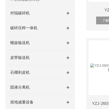
Y
对辊破碎机
了解
破碎压榨一体机
螺旋输送机
皮带输送机
石榴剥皮机
固液分离机
就地减量设备