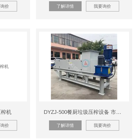
要询价
了解详情
我要询价
压榨机
DYZJ-500餐厨垃圾压榨设备 市场减量机
要询价
了解详情
我要询价