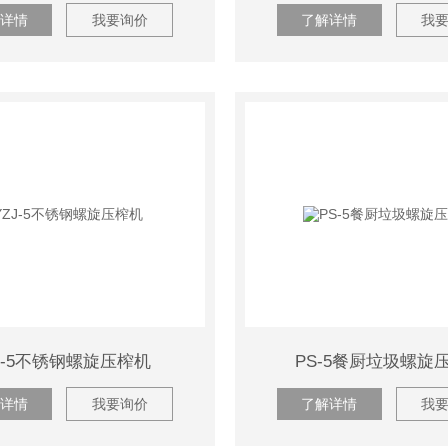
详情
我要询价
了解详情
我
J-5不锈钢螺旋压榨机
PS-5餐厨垃圾螺旋
详情
我要询价
了解详情
我