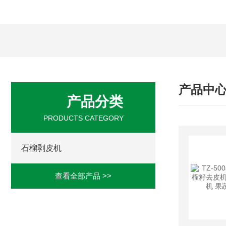
产品中
产品分类
PRODUCTS CATEGORY
石榴剥皮机
查看全部产品 >>