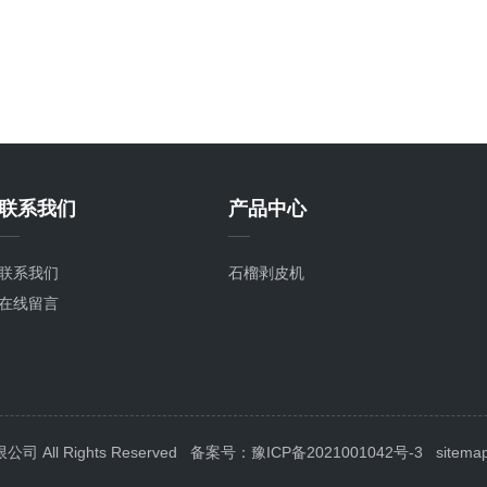
联系我们
产品中心
联系我们
石榴剥皮机
在线留言
ll Rights Reserved
备案号：豫ICP备2021001042号-3
sitema