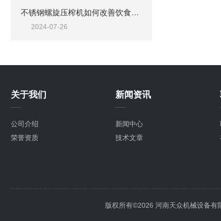
不锈钢螺旋压榨机如何改善饮食体验
2024-07-26
关于我们
新闻资讯
公司介绍
新闻中心
荣誉资质
技术文章
版权所有©2026 河南天众机械设备有限公司 A