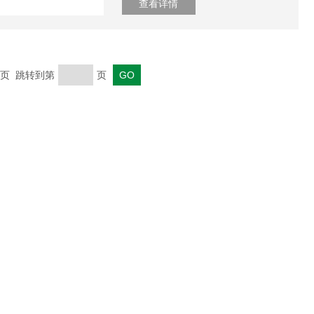
查看详情
 末页 跳转到第
页