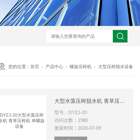
您的位置：
首页
-
产品中心
-
螺旋压榨机
-
大型压榨脱水设备
大型水藻压榨脱水机 青草压榨机 单螺旋设备
型号：DYZJ-20
访问次数：1980
更新时间：2026-07-09