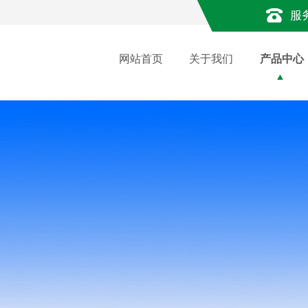
服
网站首页
关于我们
产品中心