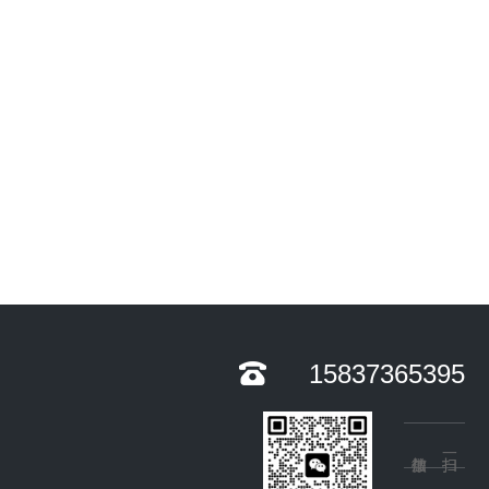
15837365395