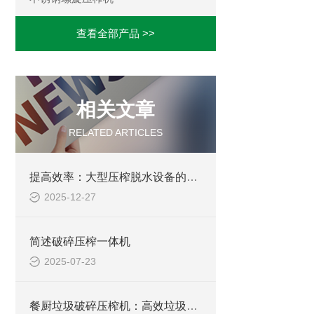
查看全部产品 >>
相关文章
RELATED ARTICLES
提高效率：大型压榨脱水设备的优化技术
2025-12-27
简述破碎压榨一体机
2025-07-23
餐厨垃圾破碎压榨机：高效垃圾处理的绿色解决方案