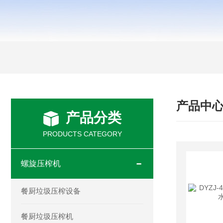
产品中
产品分类
PRODUCTS CATEGORY
螺旋压榨机
餐厨垃圾压榨设备
餐厨垃圾压榨机