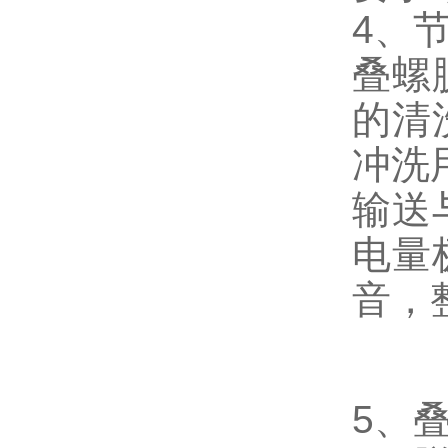
4、
叠螺
的清
冲洗
输送
电量
音，
5、