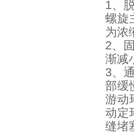
1、
螺旋
为浓
2、
渐减
3、
部缓
游动
动定
缝堵