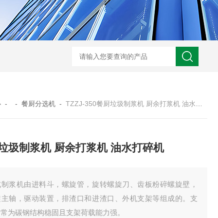
心
- -
餐厨分选机
-
TZZJ-350餐厨垃圾制浆机 厨余打浆机 油水打碎机
垃圾制浆机 厨余打浆机 油水打碎机
式制浆机由进料斗，螺旋管，旋转螺旋刀、齿板粉碎螺旋壁，
旋主轴，驱动装置，排渣口和进渣口、外机支架等组成的。支
通常为碳钢结构稳固且支架荷载能力强。