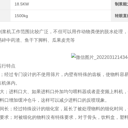
18.5KW
制浆能
1500kg
转鼓直
机工作范围比较广泛，不但可以用作动物粪便的脱水处理，
易碎中药渣、鱼干下脚料、瓜果皮壳等
运行特点
塞；经过专门设计的不使用筛片，内壁有特殊的齿板，使物料容
在机体内。
量大；进料口大、如果进料口外加均匀喂料器或者是变频上料机
进料口增加缓冲仓斗，这样可以减少进料口的反喷现象。
时间长；经过特殊设计的细化室，延长了被处理物料的细化时间
殊要求；对被细化的物料没有特殊要求，对于骨头，饮料盒，塑