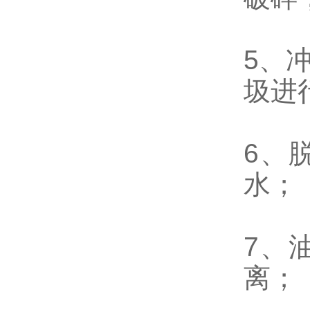
5、
圾进
6、
水；
7、
离；