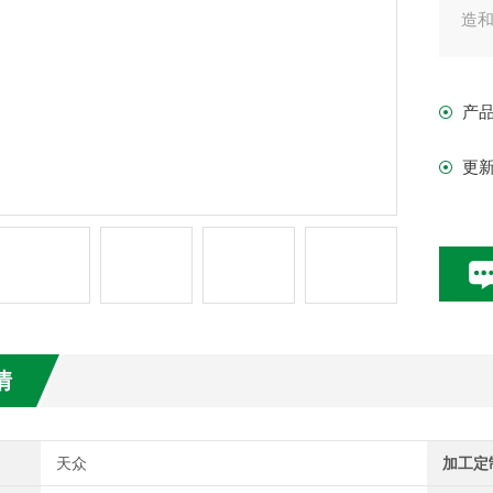
造
产
更
情
天众
加工定