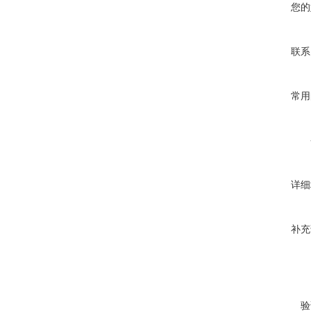
您的
联系
常用
详细
补充
验