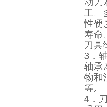
动刀
工、
性硬
寿命
刀具
3．
轴承
物和
等。
4．