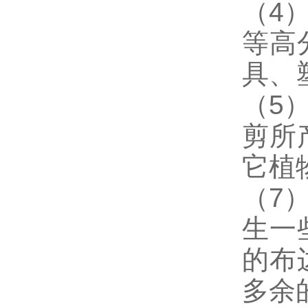
（4
等高
具、
（5
剪所
它植
（7
生一
的布
多余