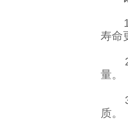
1.
寿命
2.
量。
3.
质。