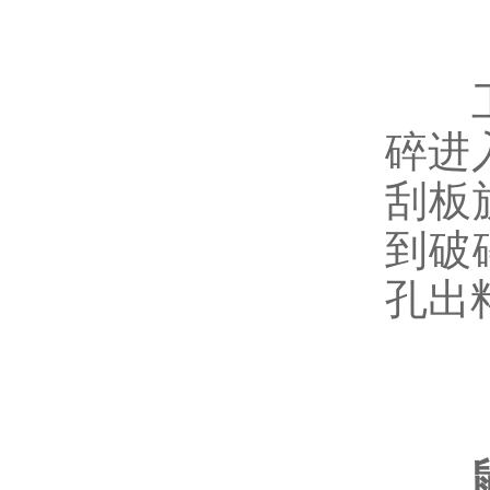
工作
碎进
刮板
到破
孔出
鼠