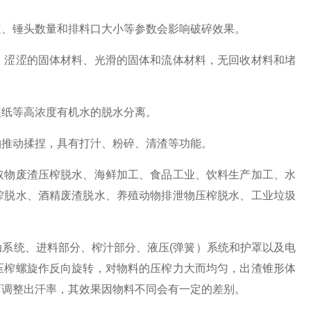
速、锤头数量和排料口大小等参数会影响破碎效果。
、涩涩的固体材料、光滑的固体和流体材料，无回收材料和堵
装纸等高浓度有机水的脱水分离。
轴推动揉捏，具有打汁、粉碎、清渣等功能。
取物废渣压榨脱水、海鲜加工、食品工业、饮料生产加工、水
榨脱水、酒精废渣脱水、养殖动物排泄物压榨脱水、工业垃圾
系统、进料部分、榨汁部分、液压(弹簧）系统和护罩以及电
压榨螺旋作反向旋转，对物料的压榨力大而均匀，出渣锥形体
面调整出汗率，其效果因物料不同会有一定的差别。