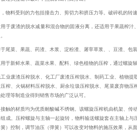
中，物料受到的力包括撞击力、剪切力和挤压力等。破碎机的转
适用于废渣的脱水减量和混合物的固液分离，还适用于果蔬榨汁
泛。
用于尾菜、果蔬、药渣、木浆、淀粉渣、屠宰草浆、、豆渣、包
应用于新鲜水果、蔬菜水果、配料、绿色植物的压榨，通过螺旋
纸工业废渣压榨脱水、化工厂废渣压榨脱水、制药工业、植物提
渣压榨、火锅材料压榨脱水、厨余垃圾压榨脱水、尾菜废弃物压
烧处理等制造业得到销售市场的广泛认可。
料接触的材质均为优质耐酸碱不绣钢。该螺旋压榨机由机架、传动
等组成。压榨螺旋与主轴一起旋转，物料输送螺旋套在主轴上与
弹簧）控制，调节油压（弹簧）可以改变对物料的施压效果，从