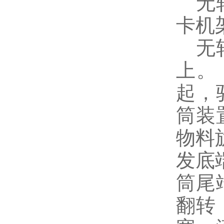
无轴
卡机
无轴
上。
起，
筒装
物料
发底
筒尾
翻转